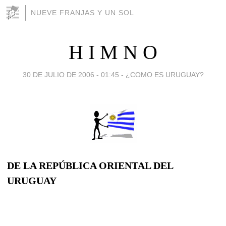
NUEVE FRANJAS Y UN SOL
H I M N O
30 DE JULIO DE 2006 - 01:45
-
¿COMO ES URUGUAY?
DE LA REPÚBLICA ORIENTAL DEL
URUGUAY