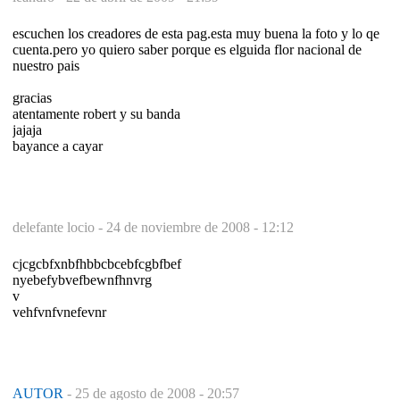
escuchen los creadores de esta pag.esta muy buena la foto y lo qe
cuenta.pero yo quiero saber porque es elguida flor nacional de
nuestro pais
gracias
atentamente robert y su banda
jajaja
bayance a cayar
delefante locio -
24 de noviembre de 2008 - 12:12
cjcgcbfxnbfhbbcbcebfcgbfbef
nyebefybvefbewnfhnvrg
v
vehfvnfvnefevnr
AUTOR
-
25 de agosto de 2008 - 20:57