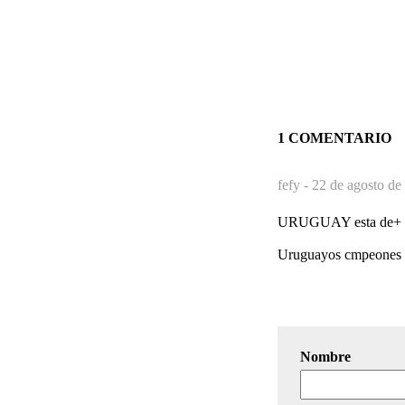
1 COMENTARIO
fefy -
22 de agosto de
URUGUAY esta de+ e
Uruguayos cmpeones
Nombre