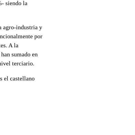
- siendo la
a agro-industria y
erncionalmente por
es. A la
se han sumado en
ivel terciario.
s el castellano